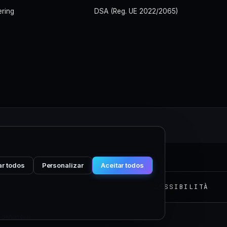
ering
DSA (Reg. UE 2022/2065)
M
ar todos
Personalizar
Aceitar todos
PRIVACY
COOKIE
TERMINI
ACCESSIBILITÀ
 denúncias