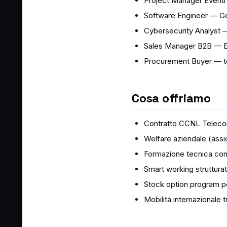
Project Manager Event
Software Engineer — Go 
Cybersecurity Analyst —
Sales Manager B2B — En
Procurement Buyer — te
Cosa offriamo
Contratto CCNL Telecomu
Welfare aziendale (assicu
Formazione tecnica con
Smart working strutturat
Stock option program per
Mobilità internazionale 