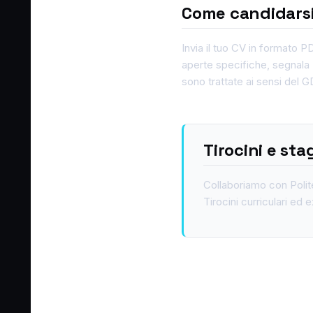
Come candidars
Invia il tuo CV in formato 
aperte specifiche, segnala 
sono trattate ai sensi del
Tirocini e sta
Collaboriamo con Polit
Tirocini curriculari ed 