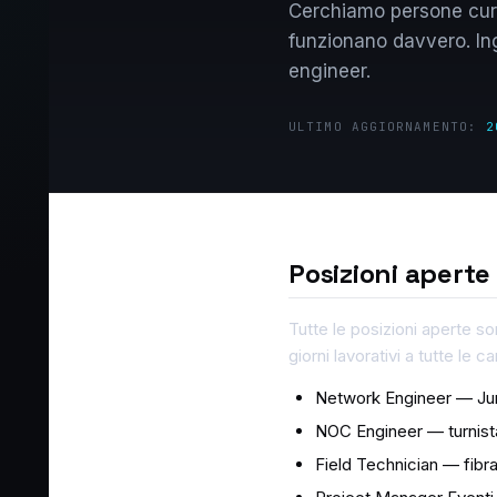
Cerchiamo persone curio
funzionano davvero. Ing
engineer.
ULTIMO AGGIORNAMENTO:
2
Posizioni aperte
Tutte le posizioni aperte s
giorni lavorativi a tutte le 
Network Engineer — Jun
NOC Engineer — turnista
Field Technician — fibra,