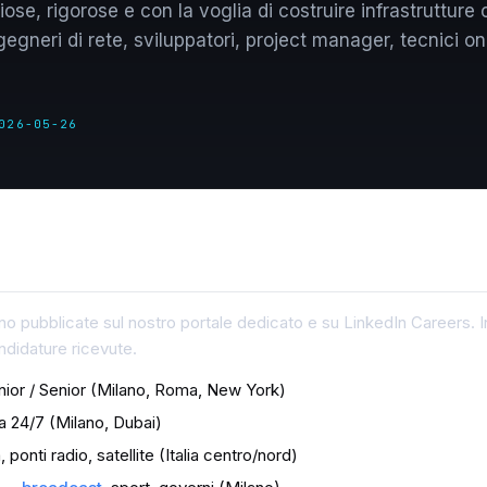
se, rigorose e con la voglia di costruire infrastrutture
egneri di rete, sviluppatori, project manager, tecnici o
026-05-26
ono pubblicate sul nostro portale dedicato e su LinkedIn Careers. 
candidature ricevute.
ior / Senior (Milano, Roma, New York)
 24/7 (Milano, Dubai)
 ponti radio, satellite (Italia centro/nord)