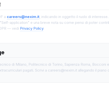
i
PDF a
careers@nexim.it
, indicando in oggetto il ruolo di interesse
"Self-application" e una breve nota su come pensi di poter contrib
 GDPR — vedi
Privacy Policy
.
ge
ecnico di Milano, Politecnico di Torino, Sapienza Roma, Bocconi
extracurriculari pagati. Scrivi a careers@nexim.it allegando il piano d