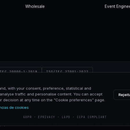
Wholesale
Event Engine
NEXI
IEC 20000-1:2018
ISO/IEC 27001:2022
nd, with your consent, preference, statistical and
analyse traffic and personalise content. You can accept
Rejeit
our decision at any time on the "Cookie preferences" page.
VIA CALDERA 21, 20153 MILANO
ncias de cookies
GDPR · EPRIVACY · LGPD · CCPA COMPLIANT
golpes
Denunciar abuso
Política de cookies
Preferências de cookies
Canal de