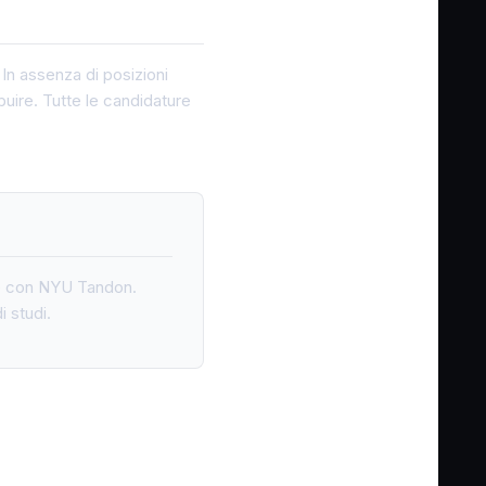
. In assenza di posizioni
uire. Tutte le candidature
 e con NYU Tandon.
i studi.