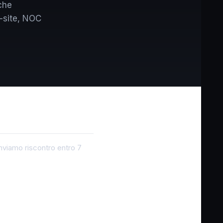
 che
n-site, NOC
Inviamo riscontro entro 7