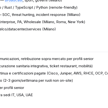
i —
broadcast
, sport, governi (Milano)
/ Rust / TypeScript / Python (remote-friendly)
 SOC, threat hunting, incident response (Milano)
terprise, PA, Wholesale (Milano, Roma, New York)
lco/datacenter/services (Milano)
nicazioni, retribuzione sopra mercato per profili senior
razione sanitaria integrativa, ticket restaurant, mobilità)
tinua e certificazioni pagate (Cisco, Juniper, AWS, RHCE, OCP, 
o (2-3 giorni/settimana per ruoli non on-site)
 profili senior
tra sedi IT, USA, UAE