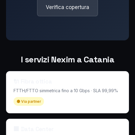
Verifica copertura
I servizi Nexim a Catania
🔌 Fibra ottica
FTTH/FTTO simmetrica fino a 10 Gbps · SLA 99,99%
🟡 Via partner
🏢 Data Center