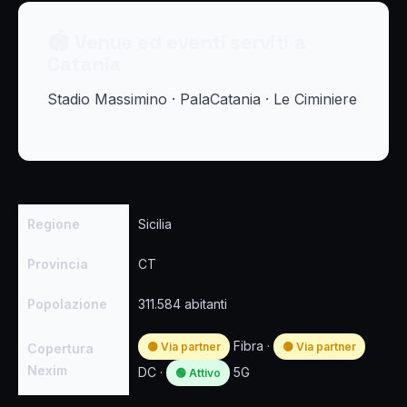
🏟 Venue ed eventi serviti a
Catania
Stadio Massimino · PalaCatania · Le Ciminiere
Regione
Sicilia
Provincia
CT
Popolazione
311.584 abitanti
Fibra ·
🟡 Via partner
🟡 Via partner
Copertura
Nexim
DC ·
5G
🟢 Attivo