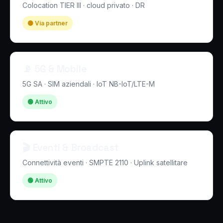
Colocation TIER III · cloud privato · DR
🟡 Via partner
📡 5G & Mobile
5G SA · SIM aziendali · IoT NB-IoT/LTE-M
🟢 Attivo
🎬 Eventi & Broadcast
Connettività eventi · SMPTE 2110 · Uplink satellitare
🟢 Attivo