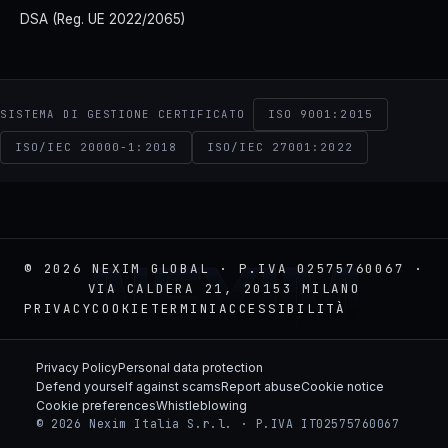
DSA (Reg. UE 2022/2065)
ISO 9001:2015
SISTEMA DI GESTIONE CERTIFICATO
ISO/IEC 20000-1:2018
ISO/IEC 27001:2022
NEXIM
© 2026 NEXIM GLOBAL · P.IVA 02575760067 ·
VIA CALDERA 21, 20153 MILANO
PRIVACY
COOKIE
TERMINI
ACCESSIBILITÀ
Privacy Policy
Personal data protection
Defend yourself against scams
Report abuse
Cookie notice
Cookie preferences
Whistleblowing
© 2026 Nexim Italia S.r.l. · P.IVA IT02575760067