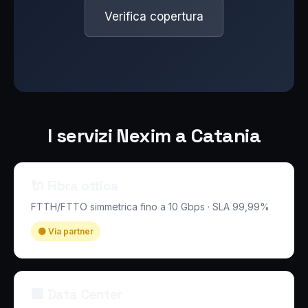
Verifica copertura
I servizi Nexim a Catania
🔌 Fibra ottica
FTTH/FTTO simmetrica fino a 10 Gbps · SLA 99,99%
🟡 Via partner
🏢 Data Center