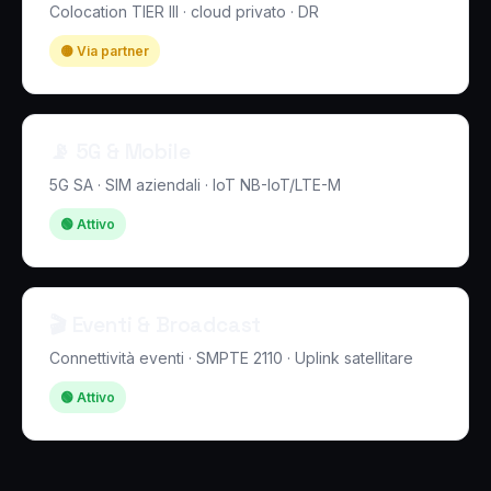
Colocation TIER III · cloud privato · DR
🟡 Via partner
📡 5G & Mobile
5G SA · SIM aziendali · IoT NB-IoT/LTE-M
🟢 Attivo
🎬 Eventi & Broadcast
Connettività eventi · SMPTE 2110 · Uplink satellitare
🟢 Attivo