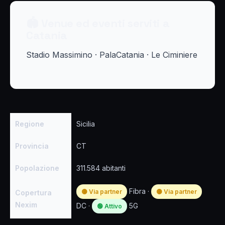
🏟 Venue ed eventi serviti a
Catania
Stadio Massimino · PalaCatania · Le Ciminiere
Regione
Sicilia
Provincia
CT
Popolazione
311.584 abitanti
Fibra ·
🟡 Via partner
🟡 Via partner
Copertura
Nexim
DC ·
5G
🟢 Attivo