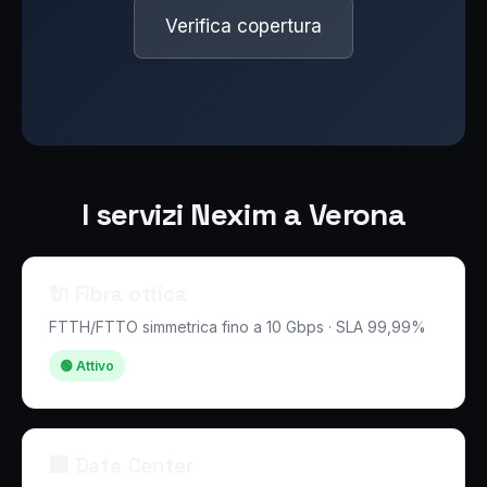
Verifica copertura
I servizi Nexim a Verona
🔌 Fibra ottica
FTTH/FTTO simmetrica fino a 10 Gbps · SLA 99,99%
🟢 Attivo
🏢 Data Center