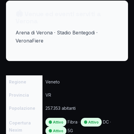
🏟 Venue ed eventi serviti a
Verona
Arena di Verona · Stadio Bentegodi ·
VeronaFiere
Regione
Veneto
Provincia
VR
Popolazione
257.353 abitanti
Fibra ·
DC ·
🟢 Attivo
🟢 Attivo
Copertura
Nexim
5G
🟢 Attivo