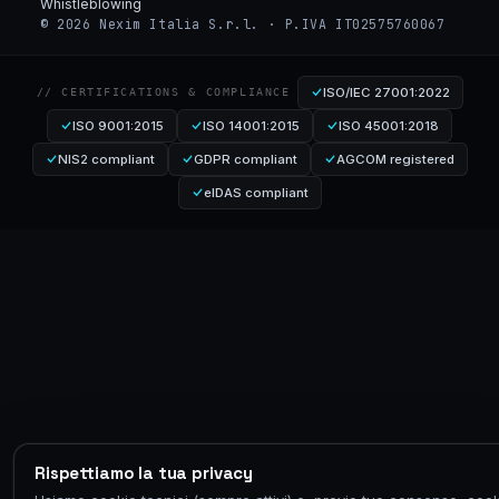
Whistleblowing
© 2026 Nexim Italia S.r.l. · P.IVA IT02575760067
ISO/IEC 27001:2022
// CERTIFICATIONS & COMPLIANCE
ISO 9001:2015
ISO 14001:2015
ISO 45001:2018
NIS2 compliant
GDPR compliant
AGCOM registered
eIDAS compliant
Rispettiamo la tua privacy