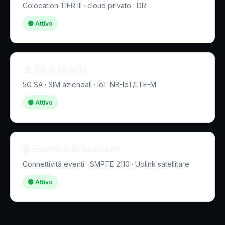
Colocation TIER III · cloud privato · DR
🟢 Attivo
📡 5G & Mobile
5G SA · SIM aziendali · IoT NB-IoT/LTE-M
🟢 Attivo
🎬 Eventi & Broadcast
Connettività eventi · SMPTE 2110 · Uplink satellitare
🟢 Attivo