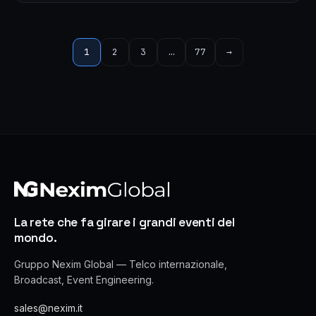
Paginazione
1
2
3
…
77
→
degli
articoli
La rete che fa girare i grandi eventi del
mondo.
Gruppo Nexim Global — Telco internazionale,
Broadcast, Event Engineering.
sales@nexim.it