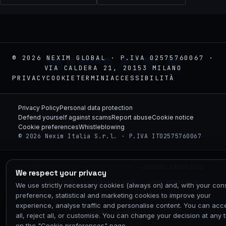
NEXIM
© 2026 NEXIM GLOBAL · P.IVA 02575760067 ·
VIA CALDERA 21, 20153 MILANO
PRIVACY
COOKIE
TERMINI
ACCESSIBILITÀ
Privacy Policy
Personal data protection
Defend yourself against scams
Report abuse
Cookie notice
Cookie preferences
Whistleblowing
© 2026 Nexim Italia S.r.l. · P.IVA IT02575760067
ISO/IEC 27001:2022
// CERTIFICATIONS & COMPLIANCE
We respect your privacy
ISO 9001:2015
ISO 14001:2015
ISO 45001:2018
We use strictly necessary cookies (always on) and, with your con
preference, statistical and marketing cookies to improve your
NIS2 compliant
GDPR compliant
AGCOM registered
experience, analyse traffic and personalise content. You can acc
eIDAS compliant
all, reject all, or customise. You can change your decision at any 
on the "Cookie preferences" page.