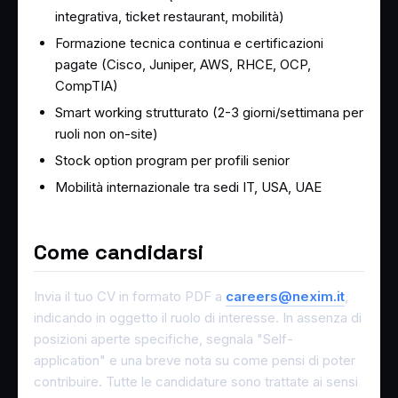
integrativa, ticket restaurant, mobilità)
Formazione tecnica continua e certificazioni
pagate (Cisco, Juniper, AWS, RHCE, OCP,
CompTIA)
Smart working strutturato (2-3 giorni/settimana per
ruoli non on-site)
Stock option program per profili senior
Mobilità internazionale tra sedi IT, USA, UAE
Come candidarsi
Invia il tuo CV in formato PDF a
careers@nexim.it
,
indicando in oggetto il ruolo di interesse. In assenza di
posizioni aperte specifiche, segnala "Self-
application" e una breve nota su come pensi di poter
contribuire. Tutte le candidature sono trattate ai sensi