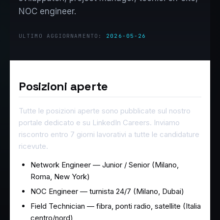
NOC engineer.
ULTIMO AGGIORNAMENTO:
2026-05-26
Posizioni aperte
Tutte le posizioni aperte sono pubblicate sul nostro
portale dedicato e su LinkedIn Careers. Inviamo
riscontro entro 7 giorni lavorativi a tutte le candidature
ricevute.
Network Engineer — Junior / Senior (Milano,
Roma, New York)
NOC Engineer — turnista 24/7 (Milano, Dubai)
Field Technician — fibra, ponti radio, satellite (Italia
centro/nord)