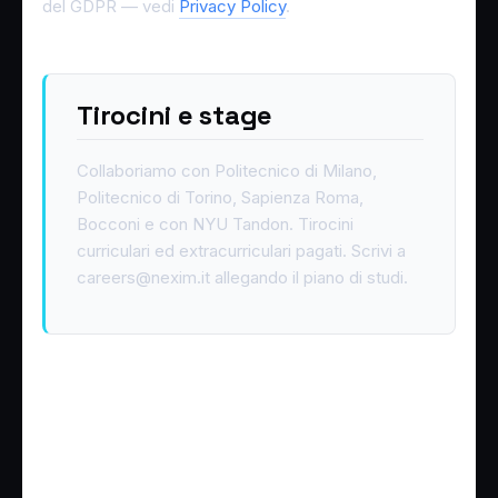
del GDPR — vedi
Privacy Policy
.
Tirocini e stage
Collaboriamo con Politecnico di Milano,
Politecnico di Torino, Sapienza Roma,
Bocconi e con NYU Tandon. Tirocini
curriculari ed extracurriculari pagati. Scrivi a
careers@nexim.it allegando il piano di studi.