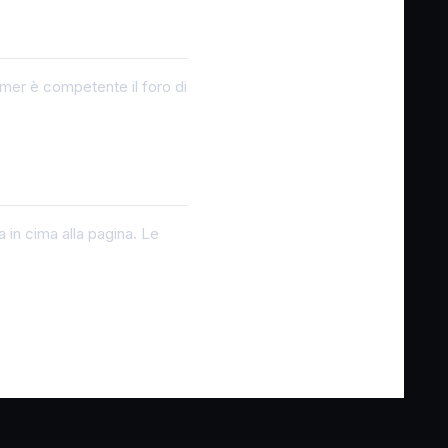
umer è competente il foro di
 in cima alla pagina. Le