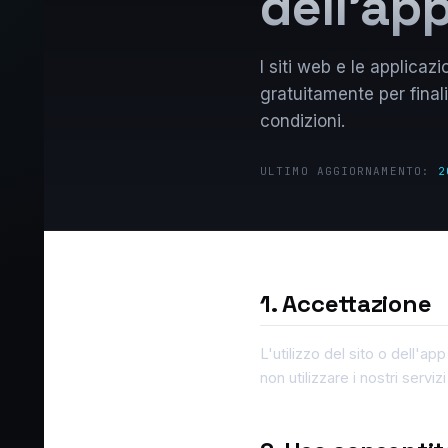
dell'ap
I siti web e le applica
gratuitamente per finali
condizioni.
ULTIMO AGGIORNAMENTO:
2
1. Accettazione
L'utilizzo del sito o dell'a
non utilizzare i nostri serviz