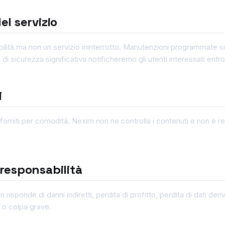
el servizio
ilità ma non un servizio ininterrotto. Manutenzioni programmate s
e di sicurezza significativa notificheremo gli utenti interessati ent
i
no forniti per comodità. Nexim non ne controlla i contenuti e non è re
 responsabilità
 risponde di danni indiretti, perdita di profitto, perdita di dati deriva
o o colpa grave.