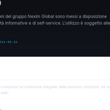
p
zioni del gruppo Nexim Global sono messi a disposizione
tà informative e di self-service. L'utilizzo è soggetto all
026-05-26
pp comporta l'accettazione integrale delle presenti condizioni. Se no
i web.