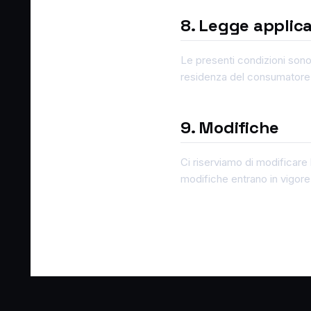
8. Legge applica
Le presenti condizioni sono
residenza del consumatore
9. Modifiche
Ci riserviamo di modificare 
modifiche entrano in vigor