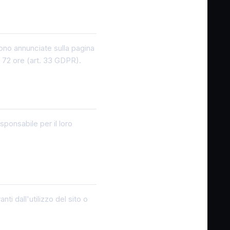
ono annunciate sulla pagina
ro 72 ore (art. 33 GDPR).
sponsabile per il loro
nti dall'utilizzo del sito o