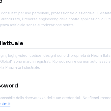
o
consultati per uso personale, professionale o aziendale. È vietata
utorizzato, il reverse engineering delle nostre applicazioni o l'uti
genza artificiale senza autorizzazione scritta.
llettuale
gini, loghi, video, codice, design) sono di proprietà di Nexim Italia S.r
obal" sono marchi registrati. Riproduzioni e usi non autorizzati so
la Proprietà Industriale.
ssword
ponsabile della riservatezza delle tue credenziali. Notificaci imme
xim.it
.