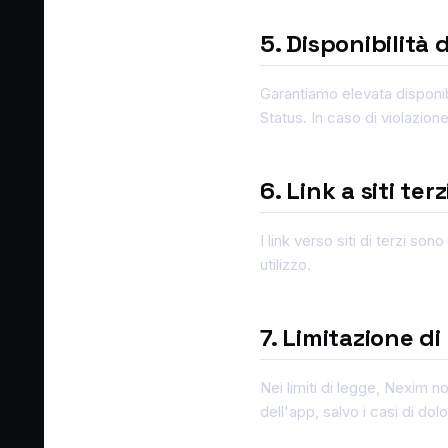
5. Disponibilità d
Garantiamo elevata disponib
Status. In caso di violazion
6. Link a siti terz
I link verso siti di terzi so
utilizzo.
7. Limitazione di
Nei limiti di legge, Nexim non
dell'app, salvo i casi di dol