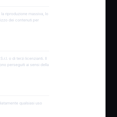
 la riproduzione massiva, lo
lizzo dei contenuti per
.l. o di terzi licenzianti. Il
no perseguiti ai sensi della
diatamente qualsiasi uso