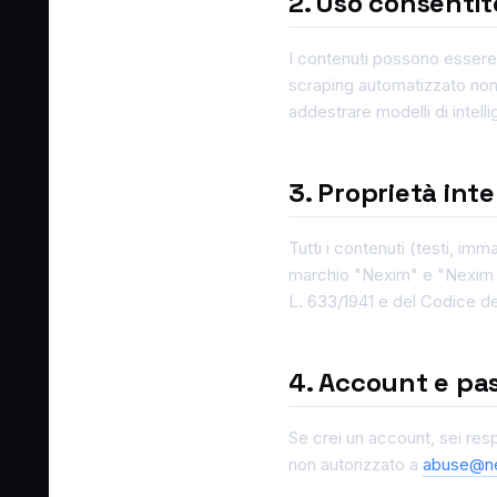
2. Uso consentit
I contenuti possono essere 
scraping automatizzato non a
addestrare modelli di intelli
3. Proprietà inte
Tutti i contenuti (testi, imma
marchio "Nexim" e "Nexim Gl
L. 633/1941 e del Codice del
4. Account e pa
Se crei un account, sei res
non autorizzato a
abuse@ne