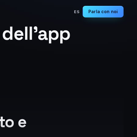
Parla con noi
ES
 dell’app
to e