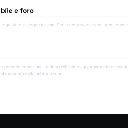
bile e foro
 regolate dalla legge italiana. Per le controversie con utenti cons
.
le presenti condizioni. La data dell'ultimo aggiornamento è indicata
e al momento della pubblicazione.