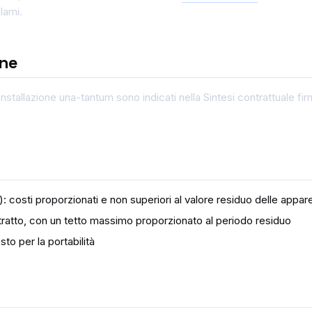
lami.
one
 e installazione una-tantum sono indicati nella Sintesi contrattuale 
: costi proporzionati e non superiori al valore residuo delle appa
atto, con un tetto massimo proporzionato al periodo residuo
o per la portabilità