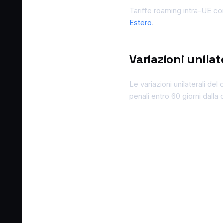
Tariffe roaming intra-UE c
Estero
.
Variazioni unilat
Le variazioni unilaterali de
penali entro 60 giorni dalla