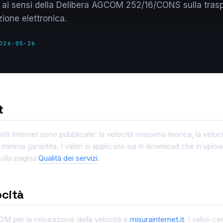
e ai sensi della Delibera AGCOM 252/16/CONS sulla tras
zione elettronica.
026-05-26
t
vità Internet sono pubblicate: la velocità massima teorica, la velo
 minima garantita. I valori si applicano sia in download che in uploa
sulla pagina
Qualità dei servizi
.
ocità
OM per la misurazione della velocità è
misurainternet.it
. I valori c