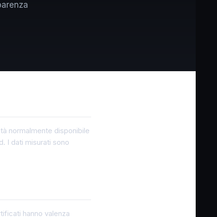
parenza
cità normalmente disponibile
d. I dati misurati sono
ertificati hanno valenza