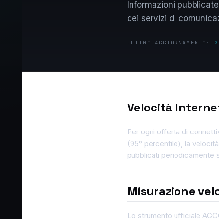
Informazioni pubblicat
dei servizi di comunica
ULTIMO AGGIORNAMENTO:
2
Velocità Interne
Per ogni offerta di connetti
(95° percentile), la velocità
pubblicati periodicamente 
Misurazione vel
Lo strumento ufficiale AGC