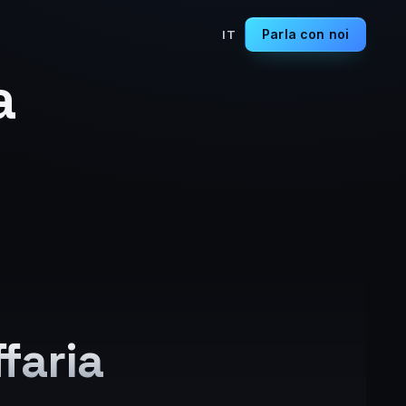
Parla con noi
IT
a
faria