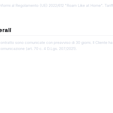
onformi al Regolamento (UE) 2022/612 "Roam Like at Home". Tarif
erali
l contratto sono comunicate con preavviso di 30 giorni. Il Cliente ha
 comunicazione (art. 70 c. 4 D.Lgs. 207/2021).