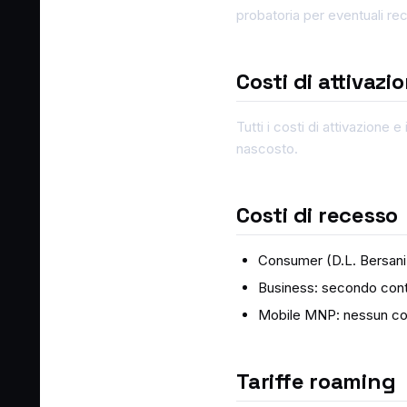
probatoria per eventuali rec
Costi di attivazi
Tutti i costi di attivazione
nascosto.
Costi di recesso
Consumer (D.L. Bersani)
Business: secondo contr
Mobile MNP: nessun cost
Tariffe roaming