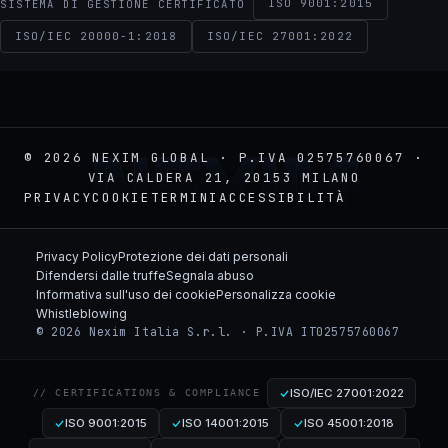
ISO 9001:2015
SISTEMA DI GESTIONE CERTIFICATO
ISO/IEC 20000-1:2018
ISO/IEC 27001:2022
NEXIM
© 2026 NEXIM GLOBAL · P.IVA 02575760067 ·
VIA CALDERA 21, 20153 MILANO
PRIVACY
COOKIE
TERMINI
ACCESSIBILITÀ
Privacy Policy
Protezione dei dati personali
Difendersi dalle truffe
Segnala abuso
Informativa sull'uso dei cookie
Personalizza cookie
Whistleblowing
© 2026 Nexim Italia S.r.l. · P.IVA IT02575760067
ISO/IEC 27001:2022
// CERTIFICATIONS & COMPLIANCE
ISO 9001:2015
ISO 14001:2015
ISO 45001:2018