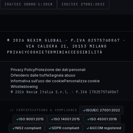
ISO/IEC 20000-1:2018
ISO/IEC 27001:2022
NEXIM
© 2026 NEXIM GLOBAL · P.IVA 02575760067 ·
VIA CALDERA 21, 20153 MILANO
PRIVACY
COOKIE
TERMINI
ACCESSIBILITÀ
Privacy Policy
Protezione dei dati personali
Difendersi dalle truffe
Segnala abuso
Informativa sull'uso dei cookie
Personalizza cookie
Whistleblowing
© 2026 Nexim Italia S.r.l. · P.IVA IT02575760067
ISO/IEC 27001:2022
// CERTIFICATIONS & COMPLIANCE
ISO 9001:2015
ISO 14001:2015
ISO 45001:2018
NIS2 compliant
GDPR compliant
AGCOM registered