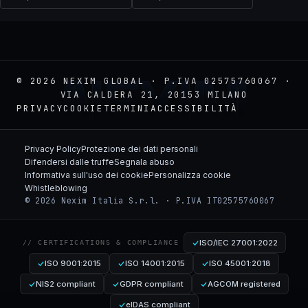
NEXIM
© 2026 NEXIM GLOBAL · P.IVA 02575760067 ·
VIA CALDERA 21, 20153 MILANO
PRIVACY
COOKIE
TERMINI
ACCESSIBILITÀ
Privacy Policy
Protezione dei dati personali
Difendersi dalle truffe
Segnala abuso
Informativa sull'uso dei cookie
Personalizza cookie
Whistleblowing
© 2026 Nexim Italia S.r.l. · P.IVA IT02575760067
ISO/IEC 27001:2022
// CERTIFICATIONS & COMPLIANCE
ISO 9001:2015
ISO 14001:2015
ISO 45001:2018
NIS2 compliant
GDPR compliant
AGCOM registered
eIDAS compliant