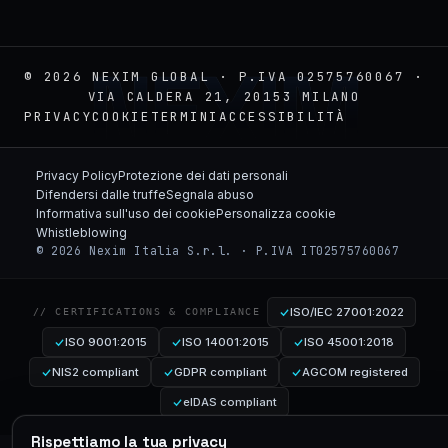
NEXIM
© 2026 NEXIM GLOBAL · P.IVA 02575760067 ·
VIA CALDERA 21, 20153 MILANO
PRIVACY
COOKIE
TERMINI
ACCESSIBILITÀ
Privacy Policy
Protezione dei dati personali
Difendersi dalle truffe
Segnala abuso
Informativa sull'uso dei cookie
Personalizza cookie
Whistleblowing
© 2026 Nexim Italia S.r.l. · P.IVA IT02575760067
ISO/IEC 27001:2022
// CERTIFICATIONS & COMPLIANCE
ISO 9001:2015
ISO 14001:2015
ISO 45001:2018
NIS2 compliant
GDPR compliant
AGCOM registered
eIDAS compliant
Rispettiamo la tua privacy