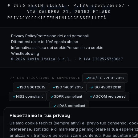
NEXIM
© 2026 NEXIM GLOBAL · P.IVA 02575760067 ·
VIA CALDERA 21, 20153 MILANO
PRIVACY
COOKIE
TERMINI
ACCESSIBILITÀ
Privacy Policy
Protezione dei dati personali
Difendersi dalle truffe
Segnala abuso
Informativa sull'uso dei cookie
Personalizza cookie
Whistleblowing
© 2026 Nexim Italia S.r.l. · P.IVA IT02575760067
ISO/IEC 27001:2022
// CERTIFICATIONS & COMPLIANCE
ISO 9001:2015
ISO 14001:2015
ISO 45001:2018
NIS2 compliant
GDPR compliant
AGCOM registered
eIDAS compliant
Rispettiamo la tua privacy
Usiamo cookie tecnici (sempre attivi) e, previo tuo consenso, cook
preferenze, statistici e di marketing per migliorare la tua esperien
analizzare il traffico e personalizzare contenuti. Puoi accettare tutt