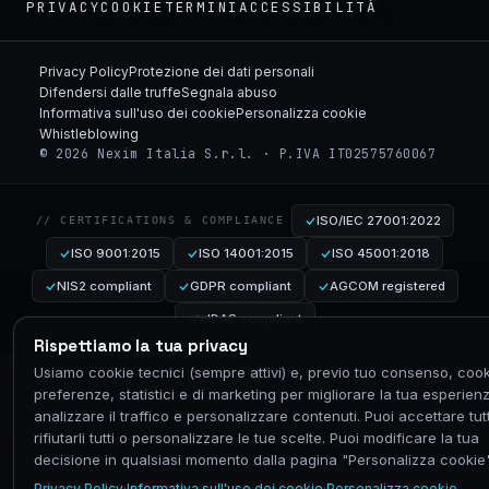
NEXIM
PRIVACY
COOKIE
TERMINI
ACCESSIBILITÀ
Privacy Policy
Protezione dei dati personali
Difendersi dalle truffe
Segnala abuso
Informativa sull'uso dei cookie
Personalizza cookie
Whistleblowing
© 2026 Nexim Italia S.r.l. · P.IVA IT02575760067
ISO/IEC 27001:2022
// CERTIFICATIONS & COMPLIANCE
ISO 9001:2015
ISO 14001:2015
ISO 45001:2018
NIS2 compliant
GDPR compliant
AGCOM registered
eIDAS compliant
Rispettiamo la tua privacy
Usiamo cookie tecnici (sempre attivi) e, previo tuo consenso, cook
preferenze, statistici e di marketing per migliorare la tua esperien
analizzare il traffico e personalizzare contenuti. Puoi accettare tutt
rifiutarli tutti o personalizzare le tue scelte. Puoi modificare la tua
decisione in qualsiasi momento dalla pagina "Personalizza cookie"
Privacy Policy
·
Informativa sull'uso dei cookie
·
Personalizza cookie