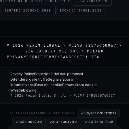
ISO 9001:2015
SISTEMA DI GESTIONE CERTIFICATO
ISO/IEC 20000-1:2018
ISO/IEC 27001:2022
NEXIM
© 2026 NEXIM GLOBAL · P.IVA 02575760067 ·
VIA CALDERA 21, 20153 MILANO
PRIVACY
COOKIE
TERMINI
ACCESSIBILITÀ
Privacy Policy
Protezione dei dati personali
Difendersi dalle truffe
Segnala abuso
Informativa sull'uso dei cookie
Personalizza cookie
Whistleblowing
© 2026 Nexim Italia S.r.l. · P.IVA IT02575760067
ISO/IEC 27001:2022
// CERTIFICATIONS & COMPLIANCE
ISO 9001:2015
ISO 14001:2015
ISO 45001:2018