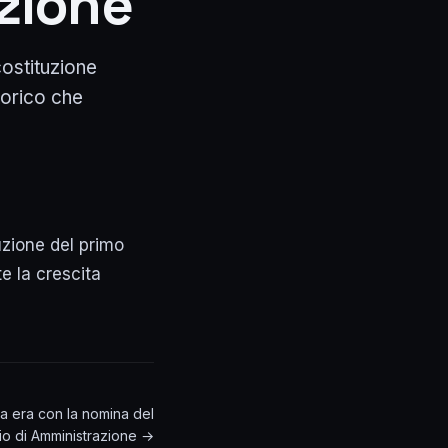
azione
costituzione
torico che
uzione del primo
e la crescita
a era con la nomina del
io di Amministrazione →