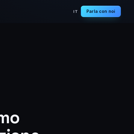
Parla con noi
IT
imo