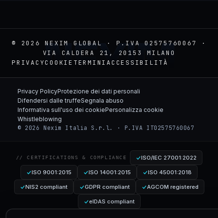
NEXIM
© 2026 NEXIM GLOBAL · P.IVA 02575760067 ·
VIA CALDERA 21, 20153 MILANO
PRIVACY
COOKIE
TERMINI
ACCESSIBILITÀ
Privacy Policy
Protezione dei dati personali
Difendersi dalle truffe
Segnala abuso
Informativa sull'uso dei cookie
Personalizza cookie
Whistleblowing
© 2026 Nexim Italia S.r.l. · P.IVA IT02575760067
ISO/IEC 27001:2022
// CERTIFICATIONS & COMPLIANCE
ISO 9001:2015
ISO 14001:2015
ISO 45001:2018
NIS2 compliant
GDPR compliant
AGCOM registered
eIDAS compliant