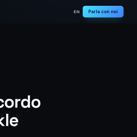
Parla con noi
EN
ccordo
kle