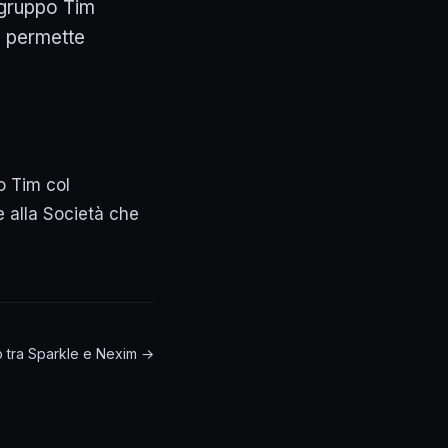
 gruppo Tim
o permette
o Tim col
 alla Società che
rdo tra Sparkle e Nexim →