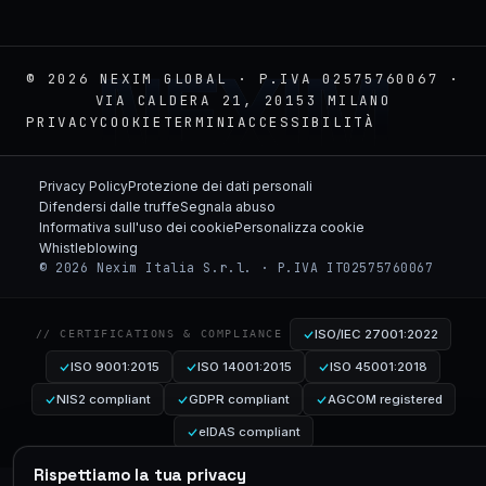
NEXIM
© 2026 NEXIM GLOBAL · P.IVA 02575760067 ·
VIA CALDERA 21, 20153 MILANO
PRIVACY
COOKIE
TERMINI
ACCESSIBILITÀ
Privacy Policy
Protezione dei dati personali
Difendersi dalle truffe
Segnala abuso
Informativa sull'uso dei cookie
Personalizza cookie
Whistleblowing
© 2026 Nexim Italia S.r.l. · P.IVA IT02575760067
ISO/IEC 27001:2022
// CERTIFICATIONS & COMPLIANCE
ISO 9001:2015
ISO 14001:2015
ISO 45001:2018
NIS2 compliant
GDPR compliant
AGCOM registered
eIDAS compliant
Rispettiamo la tua privacy