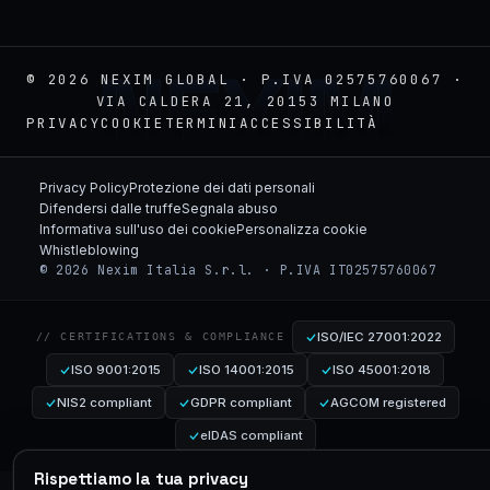
NEXIM
© 2026 NEXIM GLOBAL · P.IVA 02575760067 ·
VIA CALDERA 21, 20153 MILANO
PRIVACY
COOKIE
TERMINI
ACCESSIBILITÀ
Privacy Policy
Protezione dei dati personali
Difendersi dalle truffe
Segnala abuso
Informativa sull'uso dei cookie
Personalizza cookie
Whistleblowing
© 2026 Nexim Italia S.r.l. · P.IVA IT02575760067
ISO/IEC 27001:2022
// CERTIFICATIONS & COMPLIANCE
ISO 9001:2015
ISO 14001:2015
ISO 45001:2018
NIS2 compliant
GDPR compliant
AGCOM registered
eIDAS compliant
Rispettiamo la tua privacy