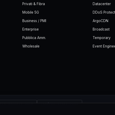
Privati & Fibra
Datacenter
Mobile 5G
DDoS Protect
Business / PMI
ArgoCDN
Enterprise
Broadcast
Pubblica Amm.
Temporary
Wholesale
Event Engine
IEC 20000-1:2018
ISO/IEC 27001:2022