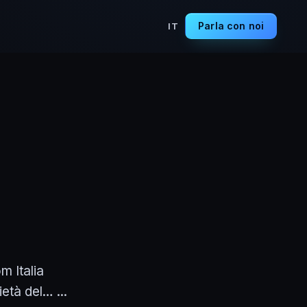
Parla con noi
IT
m Italia
età del… ...