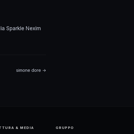
alia Sparkle Nexim
simone dore →
TTURA & MEDIA
GRUPPO