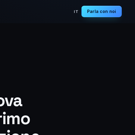
Parla con noi
IT
ova
rimo