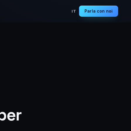
Parla con noi
IT
per