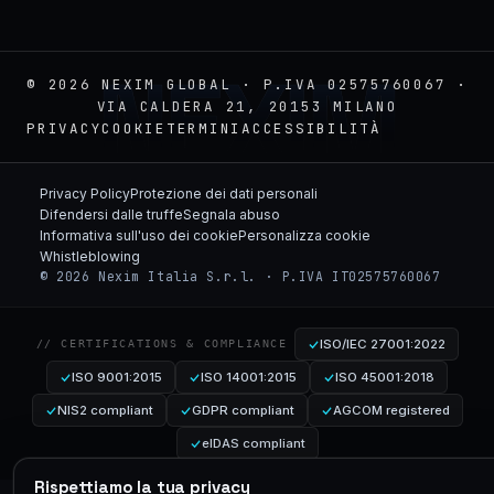
NEXIM
© 2026 NEXIM GLOBAL · P.IVA 02575760067 ·
VIA CALDERA 21, 20153 MILANO
PRIVACY
COOKIE
TERMINI
ACCESSIBILITÀ
Privacy Policy
Protezione dei dati personali
Difendersi dalle truffe
Segnala abuso
Informativa sull'uso dei cookie
Personalizza cookie
Whistleblowing
© 2026 Nexim Italia S.r.l. · P.IVA IT02575760067
ISO/IEC 27001:2022
// CERTIFICATIONS & COMPLIANCE
ISO 9001:2015
ISO 14001:2015
ISO 45001:2018
NIS2 compliant
GDPR compliant
AGCOM registered
eIDAS compliant
Rispettiamo la tua privacy