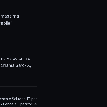
la massima
rabile”
ima velocità in un
 chiama Sard-IX,
nzata e Soluzioni IT per
Aziende e Operatori →