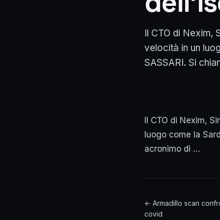
dell’i
Il CTO di Nexim, 
velocità in un luo
SASSARI. Si chiam
Il CTO di Nexim, Si
luogo come la Sard
acronimo di …
← Armadillo scan confro
covid