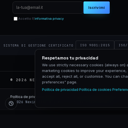
Iscrivimi
Accetto l\'
informativa privacy
ISO 9001:2015
ISO/
SISTEMA DI GESTIONE CERTIFICATO
Respetamos tu privacidad
We use strictly necessary cookies (always on) a
marketing cookies to improve your experience, 
accept all, reject all, or customise. You can c
© 2026 NEXIM GLOBAL · P.IVA 02575760067 · 
preferences" page.
Política de privacidad
·
Política de cookies
·
Preferen
Política de privacidad
Protección de datos personales
Defenderse de 
© 2026 Nexim Italia S.r.l. · P.IVA IT02575760067
ISO/IEC 27001:2022
// CERTIFICATIONS & COMPLIANCE