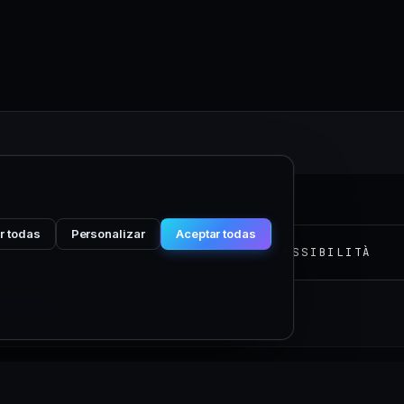
M
r todas
Personalizar
Aceptar todas
PRIVACY
COOKIE
TERMINI
ACCESSIBILITÀ
 de denuncias
GDPR compliant
AGCOM registered
eIDAS compliant