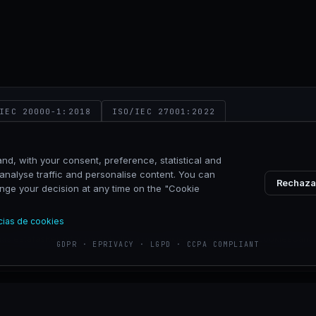
NEXI
IEC 20000-1:2018
ISO/IEC 27001:2022
nd, with your consent, preference, statistical and
analyse traffic and personalise content. You can
Rechaza
hange your decision at any time on the "Cookie
VIA CALDERA 21, 20153 MILANO
cias de cookies
las estafas
Reportar abuso
Política de cookies
Preferencias de cookies
Canal
GDPR · EPRIVACY · LGPD · CCPA COMPLIANT
ISO 9001:2015
ISO 14001:2015
ISO 45001:2018
NIS2 compliant