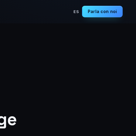
Parla con noi
ES
nge