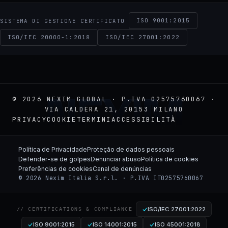
ISO 9001:2015
SISTEMA DI GESTIONE CERTIFICATO
ISO/IEC 20000-1:2018
ISO/IEC 27001:2022
NEXIM
© 2026 NEXIM GLOBAL · P.IVA 02575760067 ·
VIA CALDERA 21, 20153 MILANO
PRIVACY
COOKIE
TERMINI
ACCESSIBILITÀ
Política de Privacidade
Proteção de dados pessoais
Defender-se de golpes
Denunciar abuso
Política de cookies
Preferências de cookies
Canal de denúncias
© 2026 Nexim Italia S.r.l. · P.IVA IT02575760067
ISO/IEC 27001:2022
// CERTIFICATIONS & COMPLIANCE
ISO 9001:2015
ISO 14001:2015
ISO 45001:2018