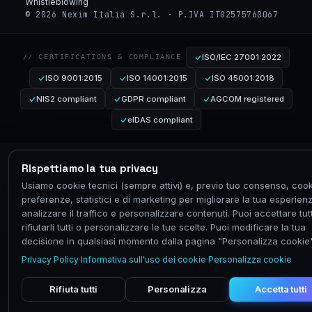
Whistleblowing
© 2026 Nexim Italia S.r.l. · P.IVA IT02575760067
ISO/IEC 27001:2022
// CERTIFICATIONS & COMPLIANCE
ISO 9001:2015
ISO 14001:2015
ISO 45001:2018
NIS2 compliant
GDPR compliant
AGCOM registered
eIDAS compliant
Rispettiamo la tua privacy
Usiamo cookie tecnici (sempre attivi) e, previo tuo consenso, cook
preferenze, statistici e di marketing per migliorare la tua esperien
analizzare il traffico e personalizzare contenuti. Puoi accettare tutt
rifiutarli tutti o personalizzare le tue scelte. Puoi modificare la tua
decisione in qualsiasi momento dalla pagina "Personalizza cookie"
Privacy Policy
·
Informativa sull'uso dei cookie
·
Personalizza cookie
Rifiuta tutti
Personalizza
Accetta tutti