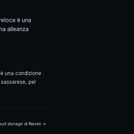
veloce è una
Una alleanza
 è una condizione
a sassarese, per
 cloud storage di Nexim →