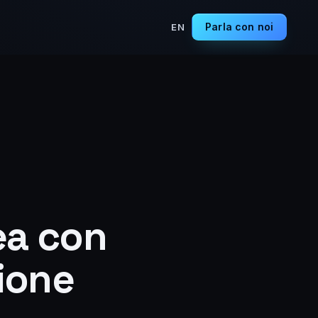
Parla con noi
EN
lea con
ione