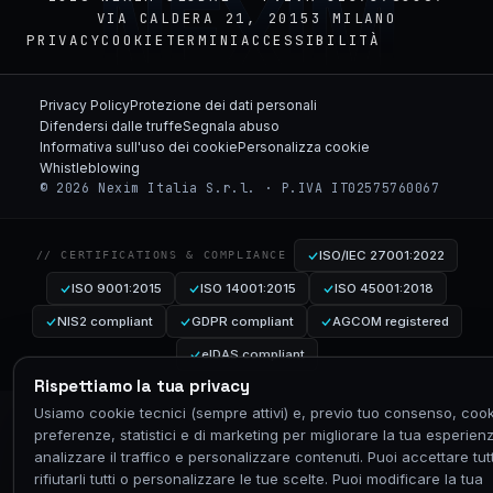
NEXIM
VIA CALDERA 21, 20153 MILANO
PRIVACY
COOKIE
TERMINI
ACCESSIBILITÀ
Privacy Policy
Protezione dei dati personali
Difendersi dalle truffe
Segnala abuso
Informativa sull'uso dei cookie
Personalizza cookie
Whistleblowing
© 2026 Nexim Italia S.r.l. · P.IVA IT02575760067
ISO/IEC 27001:2022
// CERTIFICATIONS & COMPLIANCE
ISO 9001:2015
ISO 14001:2015
ISO 45001:2018
NIS2 compliant
GDPR compliant
AGCOM registered
eIDAS compliant
Rispettiamo la tua privacy
Usiamo cookie tecnici (sempre attivi) e, previo tuo consenso, cook
preferenze, statistici e di marketing per migliorare la tua esperien
analizzare il traffico e personalizzare contenuti. Puoi accettare tutt
rifiutarli tutti o personalizzare le tue scelte. Puoi modificare la tua