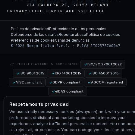
NEXIM
VIA CALDERA 21, 20153 MILANO
PRIVACY
COOKIE
TERMINI
ACCESSIBILITÀ
Política de privacidad
Protección de datos personales
Defenderse de las estafas
Reportar abuso
Política de cookies
Preferencias de cookies
Canal de denuncias
© 2026 Nexim Italia S.r.l. · P.IVA IT02575760067
ISO/IEC 27001:2022
// CERTIFICATIONS & COMPLIANCE
ISO 9001:2015
ISO 14001:2015
ISO 45001:2018
NIS2 compliant
GDPR compliant
AGCOM registered
eIDAS compliant
Respetamos tu privacidad
We use strictly necessary cookies (always on) and, with your con
preference, statistical and marketing cookies to improve your
experience, analyse traffic and personalise content. You can acc
all, reject all, or customise. You can change your decision at any 