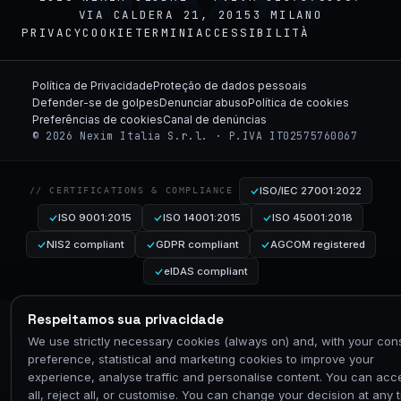
NEXIM
VIA CALDERA 21, 20153 MILANO
PRIVACY
COOKIE
TERMINI
ACCESSIBILITÀ
Política de Privacidade
Proteção de dados pessoais
Defender-se de golpes
Denunciar abuso
Política de cookies
Preferências de cookies
Canal de denúncias
© 2026 Nexim Italia S.r.l. · P.IVA IT02575760067
ISO/IEC 27001:2022
// CERTIFICATIONS & COMPLIANCE
ISO 9001:2015
ISO 14001:2015
ISO 45001:2018
NIS2 compliant
GDPR compliant
AGCOM registered
eIDAS compliant
Respeitamos sua privacidade
We use strictly necessary cookies (always on) and, with your con
preference, statistical and marketing cookies to improve your
experience, analyse traffic and personalise content. You can acc
all, reject all, or customise. You can change your decision at any 