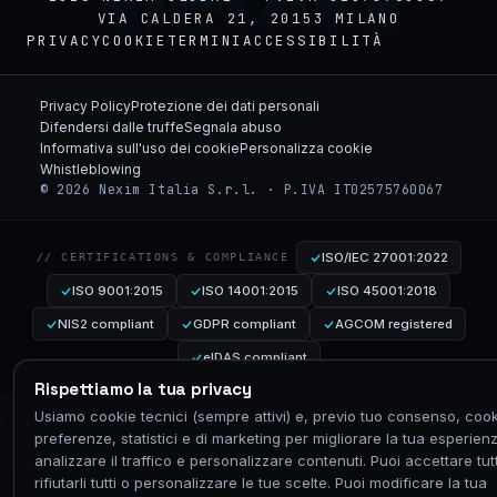
NEXIM
VIA CALDERA 21, 20153 MILANO
PRIVACY
COOKIE
TERMINI
ACCESSIBILITÀ
Privacy Policy
Protezione dei dati personali
Difendersi dalle truffe
Segnala abuso
Informativa sull'uso dei cookie
Personalizza cookie
Whistleblowing
© 2026 Nexim Italia S.r.l. · P.IVA IT02575760067
ISO/IEC 27001:2022
// CERTIFICATIONS & COMPLIANCE
ISO 9001:2015
ISO 14001:2015
ISO 45001:2018
NIS2 compliant
GDPR compliant
AGCOM registered
eIDAS compliant
Rispettiamo la tua privacy
Usiamo cookie tecnici (sempre attivi) e, previo tuo consenso, cook
preferenze, statistici e di marketing per migliorare la tua esperien
analizzare il traffico e personalizzare contenuti. Puoi accettare tutt
rifiutarli tutti o personalizzare le tue scelte. Puoi modificare la tua