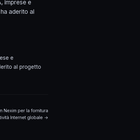
A, imprese e
ha aderito al
rese e
erito al progetto
 Nexim per la fornitura
tività Internet globale →