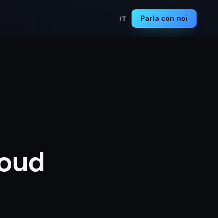
Parla con noi
IT
loud