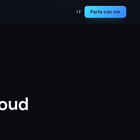
Parla con noi
IT
loud