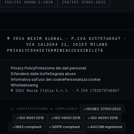
ISO/IEC 20000-1:2018
ISO/IEC 27001:2022
NEXIM
© 2026 NEXIM GLOBAL · P.IVA 02575760067 ·
VIA CALDERA 21, 20153 MILANO
PRIVACY
COOKIE
TERMINI
ACCESSIBILITÀ
Privacy Policy
Protezione dei dati personali
Difendersi dalle truffe
Segnala abuso
Informativa sull'uso dei cookie
Personalizza cookie
Whistleblowing
© 2026 Nexim Italia S.r.l. · P.IVA IT02575760067
ISO/IEC 27001:2022
// CERTIFICATIONS & COMPLIANCE
ISO 9001:2015
ISO 14001:2015
ISO 45001:2018
NIS2 compliant
GDPR compliant
AGCOM registered