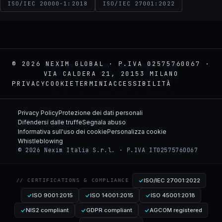
ISO/IEC 20000-1:2018
ISO/IEC 27001:2022
NEXIM
© 2026 NEXIM GLOBAL · P.IVA 02575760067 ·
VIA CALDERA 21, 20153 MILANO
PRIVACY
COOKIE
TERMINI
ACCESSIBILITÀ
Privacy Policy
Protezione dei dati personali
Difendersi dalle truffe
Segnala abuso
Informativa sull'uso dei cookie
Personalizza cookie
Whistleblowing
© 2026 Nexim Italia S.r.l. · P.IVA IT02575760067
ISO/IEC 27001:2022
// CERTIFICATIONS & COMPLIANCE
ISO 9001:2015
ISO 14001:2015
ISO 45001:2018
NIS2 compliant
GDPR compliant
AGCOM registered