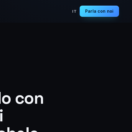
Parla con noi
IT
do con
i