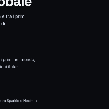
lobale
 e fra i primi
 di
a i primi nel mondo,
ni italo-
rdo tra Sparkle e Nexim →