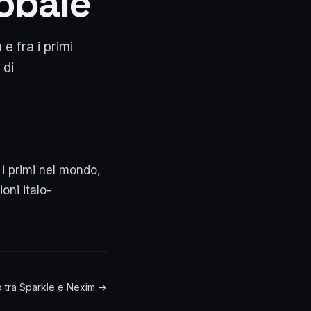
lobale
 e fra i primi
 di
a i primi nel mondo,
ni italo-
rdo tra Sparkle e Nexim →