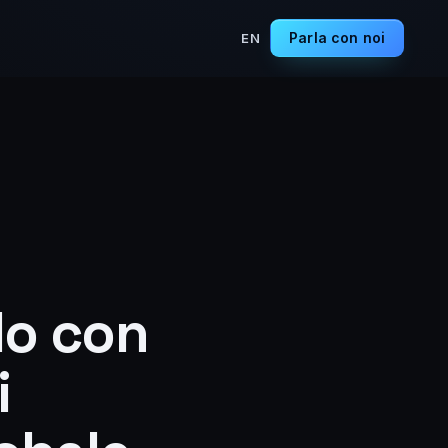
Parla con noi
EN
do con
i