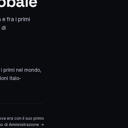
lobale
 e fra i primi
 di
a i primi nel mondo,
ni italo-
va era con il suo primo
io di Amministrazione →