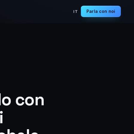
Parla con noi
IT
do con
i