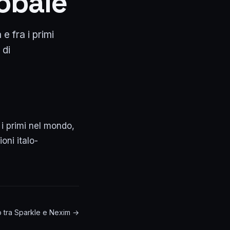
lobale
 e fra i primi
 di
a i primi nel mondo,
ni italo-
rdo tra Sparkle e Nexim →