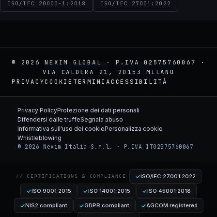
ISO/IEC 20000-1:2018
ISO/IEC 27001:2022
NEXIM
© 2026 NEXIM GLOBAL · P.IVA 02575760067 ·
VIA CALDERA 21, 20153 MILANO
PRIVACY
COOKIE
TERMINI
ACCESSIBILITÀ
Privacy Policy
Protezione dei dati personali
Difendersi dalle truffe
Segnala abuso
Informativa sull'uso dei cookie
Personalizza cookie
Whistleblowing
© 2026 Nexim Italia S.r.l. · P.IVA IT02575760067
ISO/IEC 27001:2022
// CERTIFICATIONS & COMPLIANCE
ISO 9001:2015
ISO 14001:2015
ISO 45001:2018
NIS2 compliant
GDPR compliant
AGCOM registered