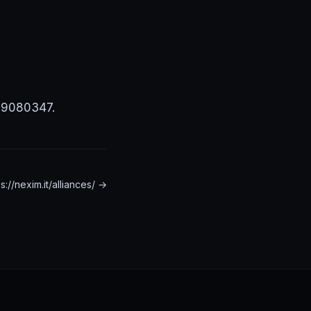
529080347.
://nexim.it/alliances/ →