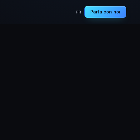
Parla con noi
FR