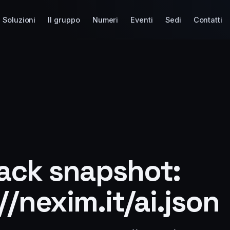
Soluzioni
Il gruppo
Numeri
Eventi
Sedi
Contatti
ck snapshot:
//nexim.it/ai.json