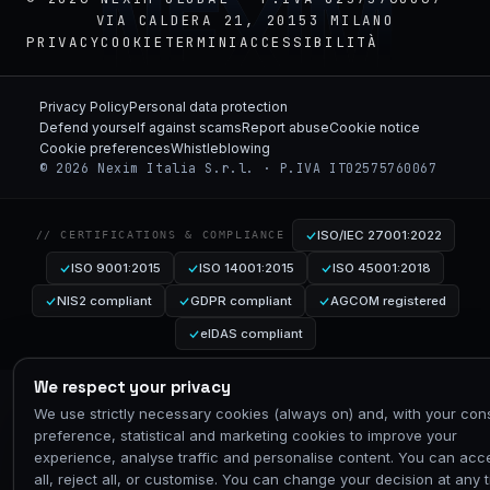
NEXIM
VIA CALDERA 21, 20153 MILANO
PRIVACY
COOKIE
TERMINI
ACCESSIBILITÀ
Privacy Policy
Personal data protection
Defend yourself against scams
Report abuse
Cookie notice
Cookie preferences
Whistleblowing
© 2026 Nexim Italia S.r.l. · P.IVA IT02575760067
ISO/IEC 27001:2022
// CERTIFICATIONS & COMPLIANCE
ISO 9001:2015
ISO 14001:2015
ISO 45001:2018
NIS2 compliant
GDPR compliant
AGCOM registered
eIDAS compliant
We respect your privacy
We use strictly necessary cookies (always on) and, with your con
preference, statistical and marketing cookies to improve your
experience, analyse traffic and personalise content. You can acc
all, reject all, or customise. You can change your decision at any 