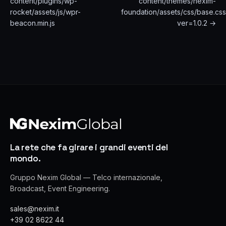
content/plugins/wp-
content/themes/nexim-
rocket/assets/js/wpr-
foundation/assets/css/base.cs
beacon.min.js
ver=1.0.2 →
La rete che fa girare i grandi eventi del
mondo.
Gruppo Nexim Global — Telco internazionale,
Broadcast, Event Engineering.
sales@nexim.it
+39 02 8622 44