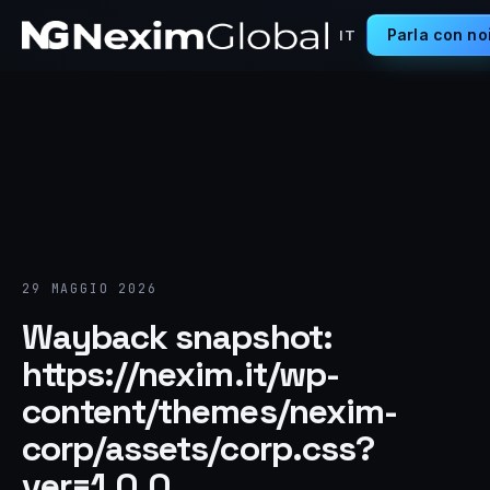
Parla con no
IT
29 MAGGIO 2026
Wayback snapshot:
https://nexim.it/wp-
content/themes/nexim-
corp/assets/corp.css?
ver=1.0.0