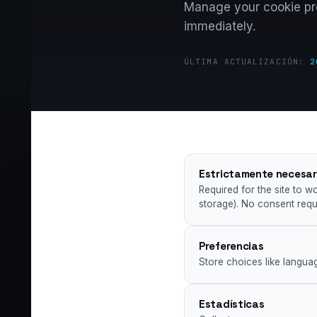
Manage your cookie pre
immediately.
ÚLTIMA ACTUALIZACIÓN:
2
Estrictamente necesar
Required for the site to w
storage). No consent requi
Preferencias
Store choices like langua
Estadísticas