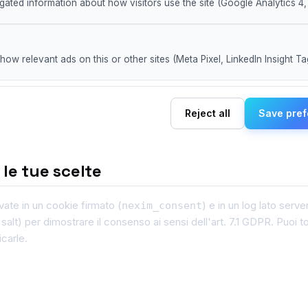
ted information about how visitors use the site (Google Analytics 4, 
show relevant ads on this or other sites (Meta Pixel, LinkedIn Insight T
Reject all
Save pre
 le tue scelte
ate in un cookie firmato (
) e in un log lato ser
nexim_consent
t) per dimostrare il consenso ai sensi dell'art. 7.1 GDPR. Puoi t
carle.