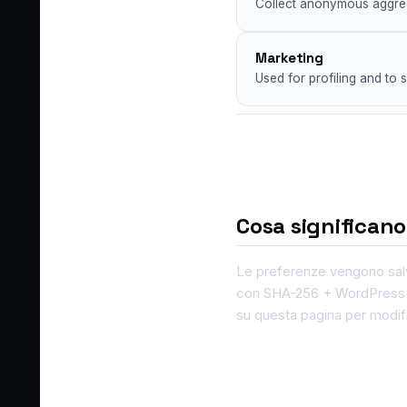
Collect anonymous aggrega
Marketing
Used for profiling and to 
Cosa significano
Le preferenze vengono salv
con SHA-256 + WordPress sal
su questa pagina per modifi