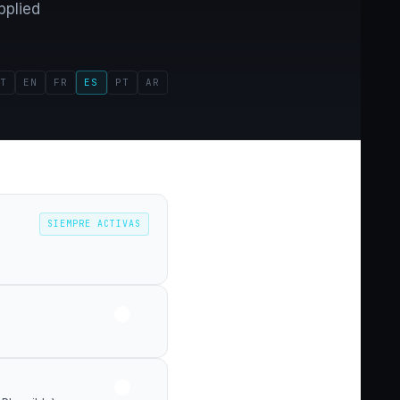
pplied
T
EN
FR
ES
PT
AR
SIEMPRE ACTIVAS