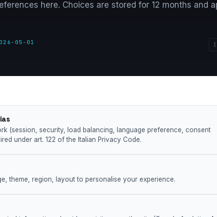
ferences here. Choices are stored for 12 months and a
026-05-01
I
ias
ork (session, security, load balancing, language preference, consent
red under art. 122 of the Italian Privacy Code.
ge, theme, region, layout to personalise your experience.