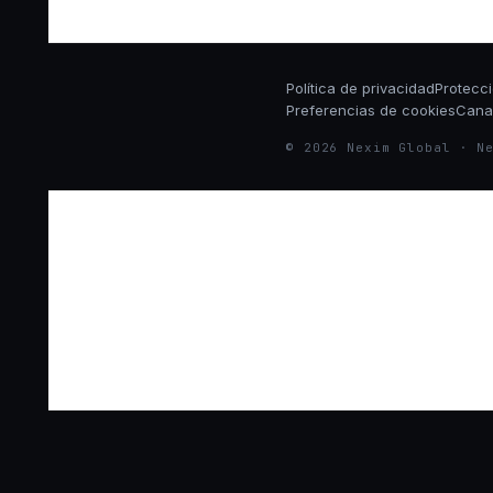
Política de privacidad
Protecc
Preferencias de cookies
Cana
© 2026 Nexim Global · N