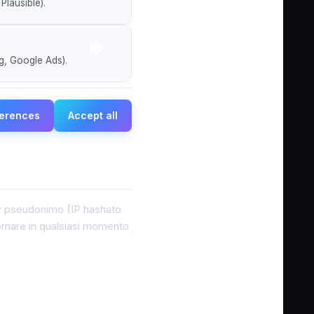
Plausible).
ag, Google Ads).
ferences
Accept all
ver pseudonimo (IP hashato
ornare in qualsiasi momento