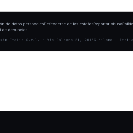
ión de datos personales
Defenderse de las estafas
Reportar abuso
Polít
l de denuncias
exim Italia S.r.l. · Via Caldera 21, 20153 Milano — Itali