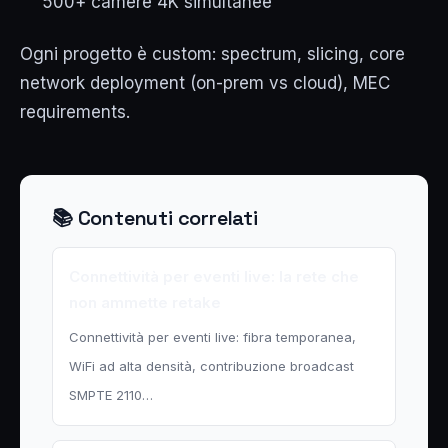
500+ camere 4K simultanee
Ogni progetto è custom: spectrum, slicing, core
network deployment (on-prem vs cloud), MEC
requirements.
📚 Contenuti correlati
Connettività per eventi live: la rete che
non ammette retake
Connettività per eventi live: fibra temporanea,
WiFi ad alta densità, contribuzione broadcast
SMPTE 2110…