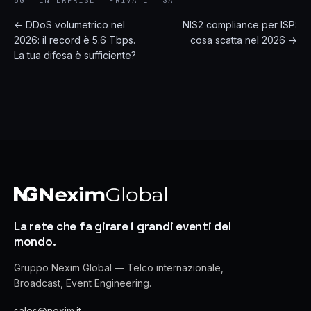
5G
ENTERPRISE
PRIVATE
SA
← DDoS volumetrico nel
NIS2 compliance per ISP:
2026: il record è 5.6 Tbps.
cosa scatta nel 2026 →
La tua difesa è sufficiente?
La rete che fa girare i grandi eventi del
mondo.
Gruppo Nexim Global — Telco internazionale,
Broadcast, Event Engineering.
sales@nexim.it