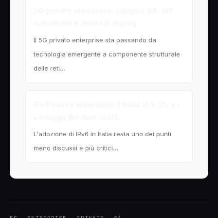
5G privato enterprise: campus SA, IoT
industriale e network slicing
Il 5G privato enterprise sta passando da
tecnologia emergente a componente strutturale
delle reti…
IPv6 nativo enterprise: l'Italia al 9,3% e i
vantaggi del dual-stack
L'adozione di IPv6 in Italia resta uno dei punti
meno discussi e più critici…