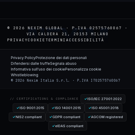
NEXIM
© 2026 NEXIM GLOBAL · P.IVA 02575760067 ·
VIA CALDERA 21, 20153 MILANO
PRIVACY
COOKIE
TERMINI
ACCESSIBILITÀ
Privacy Policy
Protezione dei dati personali
Difendersi dalle truffe
Segnala abuso
Informativa sull'uso dei cookie
Personalizza cookie
Whistleblowing
© 2026 Nexim Italia S.r.l. · P.IVA IT02575760067
ISO/IEC 27001:2022
// CERTIFICATIONS & COMPLIANCE
ISO 9001:2015
ISO 14001:2015
ISO 45001:2018
NIS2 compliant
GDPR compliant
AGCOM registered
eIDAS compliant