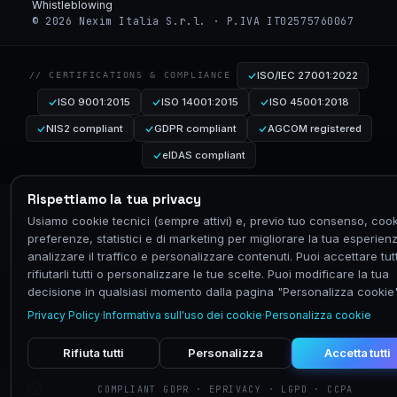
Whistleblowing
© 2026 Nexim Italia S.r.l. · P.IVA IT02575760067
ISO/IEC 27001:2022
// CERTIFICATIONS & COMPLIANCE
ISO 9001:2015
ISO 14001:2015
ISO 45001:2018
NIS2 compliant
GDPR compliant
AGCOM registered
eIDAS compliant
Rispettiamo la tua privacy
Usiamo cookie tecnici (sempre attivi) e, previo tuo consenso, cook
preferenze, statistici e di marketing per migliorare la tua esperien
analizzare il traffico e personalizzare contenuti. Puoi accettare tutt
rifiutarli tutti o personalizzare le tue scelte. Puoi modificare la tua
decisione in qualsiasi momento dalla pagina "Personalizza cookie"
Privacy Policy
·
Informativa sull'uso dei cookie
·
Personalizza cookie
Rifiuta tutti
Personalizza
Accetta tutti
COMPLIANT GDPR · EPRIVACY · LGPD · CCPA