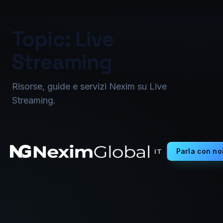
Topic: Live
Streaming
Risorse, guide e servizi Nexim su Live
Streaming.
Parla con no
IT