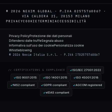
NEXIM
© 2026 NEXIM GLOBAL · P.IVA 02575760067 ·
VIA CALDERA 21, 20153 MILANO
PRIVACY
COOKIE
TERMINI
ACCESSIBILITÀ
Privacy Policy
Protezione dei dati personali
Difendersi dalle truffe
Segnala abuso
Informativa sull'uso dei cookie
Personalizza cookie
Whistleblowing
© 2026 Nexim Italia S.r.l. · P.IVA IT02575760067
ISO/IEC 27001:2022
// CERTIFICATIONS & COMPLIANCE
ISO 9001:2015
ISO 14001:2015
ISO 45001:2018
NIS2 compliant
GDPR compliant
AGCOM registered
eIDAS compliant