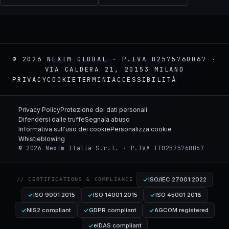
NEXIM
© 2026 NEXIM GLOBAL · P.IVA 02575760067 ·
VIA CALDERA 21, 20153 MILANO
PRIVACY
COOKIE
TERMINI
ACCESSIBILITÀ
Privacy Policy
Protezione dei dati personali
Difendersi dalle truffe
Segnala abuso
Informativa sull'uso dei cookie
Personalizza cookie
Whistleblowing
© 2026 Nexim Italia S.r.l. · P.IVA IT02575760067
ISO/IEC 27001:2022
// CERTIFICATIONS & COMPLIANCE
ISO 9001:2015
ISO 14001:2015
ISO 45001:2018
NIS2 compliant
GDPR compliant
AGCOM registered
eIDAS compliant