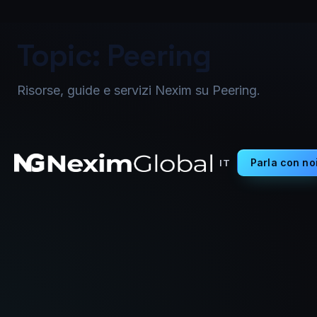
Topic: Peering
Risorse, guide e servizi Nexim su Peering.
Parla con no
IT